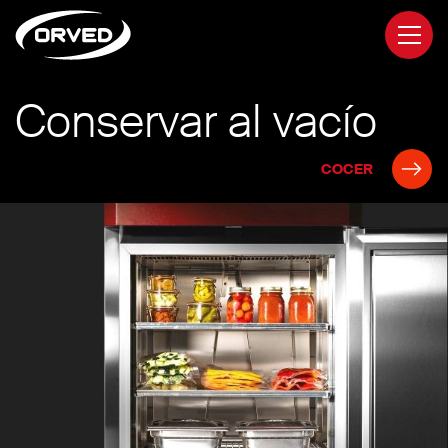
Logo Orved mobile
men
Conservar al vacío
COCER